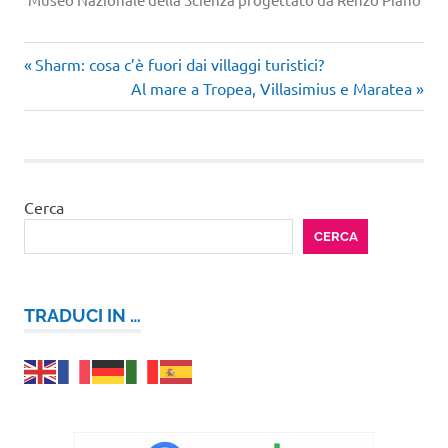
amsterdam
Articolo
Navigazione
Sharm: cosa c’è fuori dai villaggi turistici?
cosa
precedente:
Articolo
Al mare a Tropea, Villasimius e Maratea
articoli
vedere
successivo:
olanda
Cerca
CERCA
TRADUCI IN …