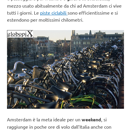
mezzo usato abitualmente da chi ad Amsterdam ci vive
tutti i giorni. Le
piste ciclabili
sono efficientissime e si
estendono per moltissimi chilometri.
Amsterdam è la meta ideale per un
weekend
, si
raggiunge in poche ore di volo dall’Italia anche con