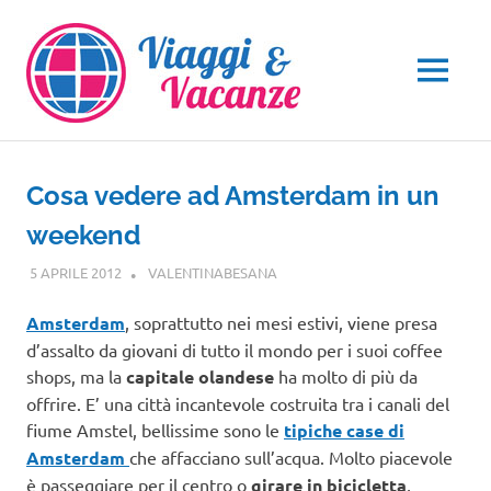
Salta
al
contenuto
MENU
Cosa vedere ad Amsterdam in un
weekend
5 APRILE 2012
VALENTINABESANA
EUROPA
Amsterdam
, soprattutto nei mesi estivi, viene presa
d’assalto da giovani di tutto il mondo per i suoi coffee
shops, ma la
capitale olandese
ha molto di più da
offrire. E’ una città incantevole costruita tra i canali del
fiume Amstel, bellissime sono le
tipiche case di
Amsterdam
che affacciano sull’acqua. Molto piacevole
è passeggiare per il centro o
girare in bicicletta
,