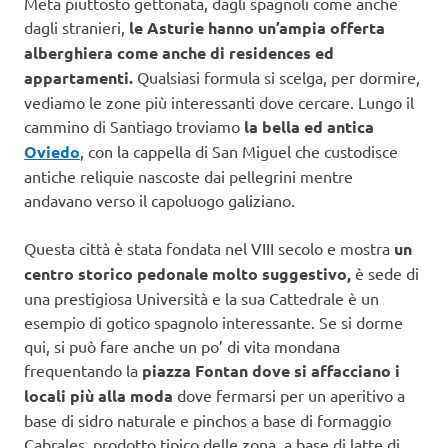
Meta piuttosto gettonata, dagli spagnoli come anche
dagli stranieri,
le Asturie hanno un’ampia offerta
alberghiera come anche di residences ed
appartamenti.
Qualsiasi formula si scelga, per dormire,
vediamo le zone più interessanti dove cercare. Lungo il
cammino di Santiago troviamo
la bella ed antica
Oviedo
, con la cappella di San Miguel che custodisce
antiche reliquie nascoste dai pellegrini mentre
andavano verso il capoluogo galiziano.
Questa città è stata fondata nel VIII secolo e mostra
un
centro storico pedonale molto suggestivo,
è sede di
una prestigiosa Università e la sua Cattedrale è un
esempio di gotico spagnolo interessante. Se si dorme
qui, si può fare anche un po’ di vita mondana
frequentando la
piazza Fontan dove si affacciano i
locali più alla moda
dove fermarsi per un aperitivo a
base di sidro naturale e pinchos a base di formaggio
Cabrales, prodotto tipico delle zona, a base di latte di