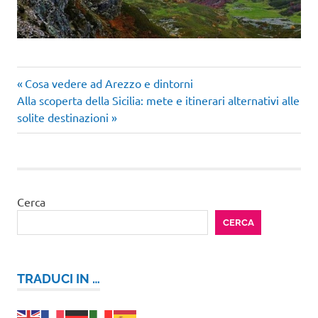
Articolo
Navigazione
Cosa vedere ad Arezzo e dintorni
Articolo
precedente:
Alla scoperta della Sicilia: mete e itinerari alternativi alle
articoli
successivo:
solite destinazioni
Cerca
CERCA
TRADUCI IN …