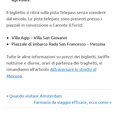
Il biglietto si ritira sulla pista Telepass senza scendere
dal veicolo. Le piste telepass sono presenti presso i
piazzali in concessione a Caronte &Turist:
Villa Agip – Villa San Giovanni
Piazzale di imbarco Rada San Francesco – Messina
Tutte le altre informazioni su prezzi dei biglietti, tariffe
notturne e diurne, orari di partenza dei traghetti, vi
rimandiamo all’articolo
Attraversare lo stretto di
Messina
.
Articolo
Navigazione
Quando visitare Amsterdam
precedente:
Articolo
Farmacia da viaggio efficace, ecco come
articoli
successivo: