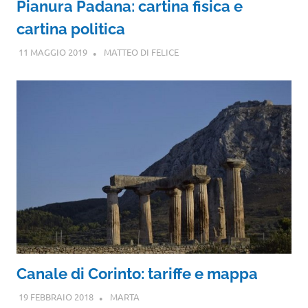
Pianura Padana: cartina fisica e
cartina politica
11 MAGGIO 2019
MATTEO DI FELICE
Canale di Corinto: tariffe e mappa
19 FEBBRAIO 2018
MARTA