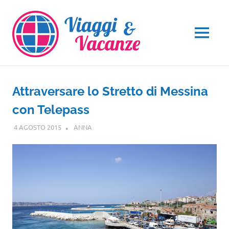
Salta
al
contenuto
MENU
Attraversare lo Stretto di Messina
con Telepass
4 AGOSTO 2015
ANNA
SICILIA