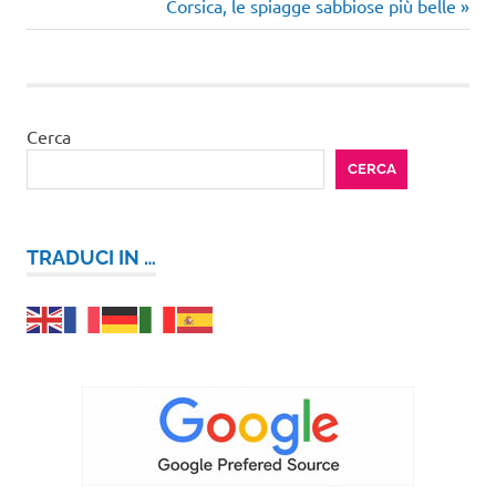
precedente:
Articolo
Corsica, le spiagge sabbiose più belle
articoli
successivo:
Cerca
CERCA
TRADUCI IN …