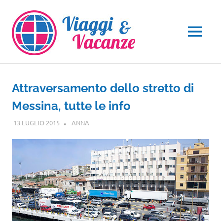
Salta
al
contenuto
MENU
Attraversamento dello stretto di
Messina, tutte le info
13 LUGLIO 2015
ANNA
GUIDE