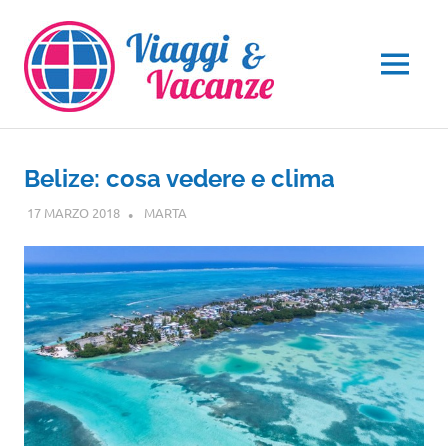
Salta
al
contenuto
MENU
Belize: cosa vedere e clima
17 MARZO 2018
MARTA
CENTRO E SUD AMERICA