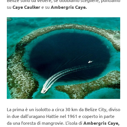
Belize sono da vedere, se dobbiamo scegliere, puntiamo
su
Caye Caulker
e su
Ambergris Caye.
La prima è un isolotto a circa 30 km da Belize City, diviso
in due dall’uragano Hattie nel 1961 e coperto in parte
da una foresta di mangrovie. L’isola di
Ambergris Caye,