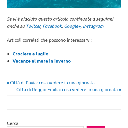
Se vi è piaciuto questo articolo continuate a seguirmi
anche su
Twitter
,
Facebook
,
Google+
,
Instagram
Articoli correlati che possono interessarvi:
Crociere a luglio
Vacanze al mare in inverno
Articolo
Navigazione
Città di Pavia: cosa vedere in una giornata
precedente:
Articolo
Città di Reggio Emilia: cosa vedere in una giornata
articoli
successivo:
Cerca