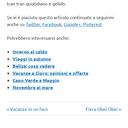
tran tran quotidiano e gelido.
Se vi è piaciuto questo articolo continuate a seguirmi
anche su
Twitter
,
Facebook
,
Google+
,
Pinterest
Potrebbero interessarvi anche:
Inverno al caldo
Viaggi in autunno
Belize: cosa vedere
Vacanze a Cipro: opinioni e offerte
Capo Verde a Maggio
Novembre al mare
Articolo
Articolo
Navigazione
Vacanze in un faro
Fiera Obei Obei
precedente:
successivo:
articoli