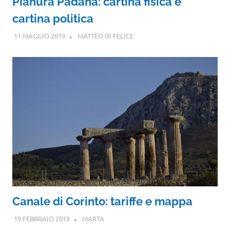
Pianura Padana: cartina fisica e
cartina politica
11 MAGGIO 2019
MATTEO DI FELICE
Canale di Corinto: tariffe e mappa
19 FEBBRAIO 2018
MARTA