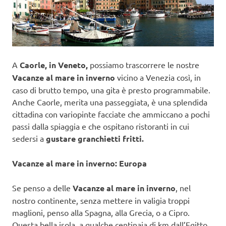
A
Caorle, in Veneto,
possiamo trascorrere le nostre
Vacanze al mare in inverno
vicino a Venezia così, in
caso di brutto tempo, una gita è presto programmabile.
Anche Caorle, merita una passeggiata, è una splendida
cittadina con variopinte facciate che ammiccano a pochi
passi dalla spiaggia e che ospitano ristoranti in cui
sedersi a
gustare granchietti fritti.
Vacanze al mare in inverno: Europa
Se penso a delle
Vacanze al mare in inverno
, nel
nostro continente, senza mettere in valigia troppi
maglioni, penso alla Spagna, alla Grecia, o a Cipro.
Questa bella isola, a qualche centinaia di km dall’Egitto,