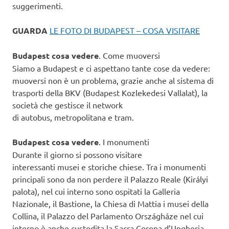
suggerimenti.
GUARDA
LE FOTO DI BUDAPEST – COSA VISITARE
Budapest cosa vedere
. Come muoversi
Siamo a Budapest e ci aspettano tante cose da vedere:
muoversi non è un problema, grazie anche al sistema di
trasporti della BKV (Budapest Kozlekedesi Vallalat), la
società che gestisce il network
di autobus, metropolitana e tram.
Budapest cosa vedere
. I monumenti
Durante il giorno si possono visitare
interessanti musei e storiche chiese. Tra i monumenti
principali sono da non perdere il Palazzo Reale (Királyi
palota), nel cui interno sono ospitati la Galleria
Nazionale, il Bastione, la Chiesa di Mattia i musei della
Collina, il Palazzo del Parlamento Országháze nel cui
interno è anche custodita la Sacra Corona d’Ungheria.