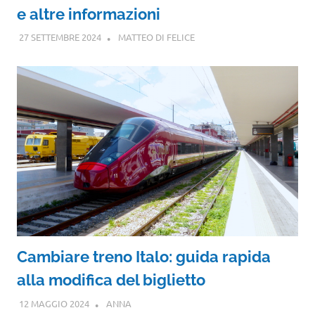
e altre informazioni
27 SETTEMBRE 2024
MATTEO DI FELICE
Cambiare treno Italo: guida rapida
alla modifica del biglietto
12 MAGGIO 2024
ANNA