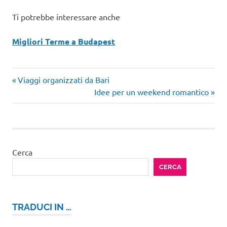
Ti potrebbe interessare anche
Migliori Terme a Budapest
Articolo
Navigazione
Viaggi organizzati da Bari
precedente:
Articolo
Idee per un weekend romantico
articoli
successivo:
Cerca
CERCA
TRADUCI IN …