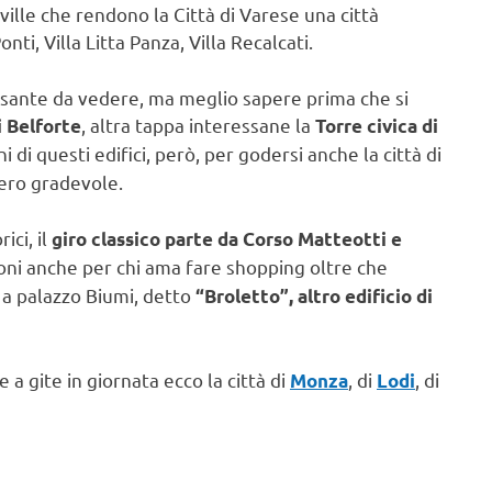
 ville che rendono la Città di Varese una città
onti, Villa Litta Panza, Villa Recalcati.
ssante da vedere, ma meglio sapere prima che si
, altra tappa interessane la
i Belforte
Torre civica di
 di questi edifici, però, per godersi anche la città di
vero gradevole.
ici, il
giro classico parte da Corso Matteotti e
oni anche per chi ama fare shopping oltre che
o a palazzo Biumi, detto
“Broletto”, altro edificio di
 a gite in giornata ecco la città di
, di
, di
Monza
Lodi