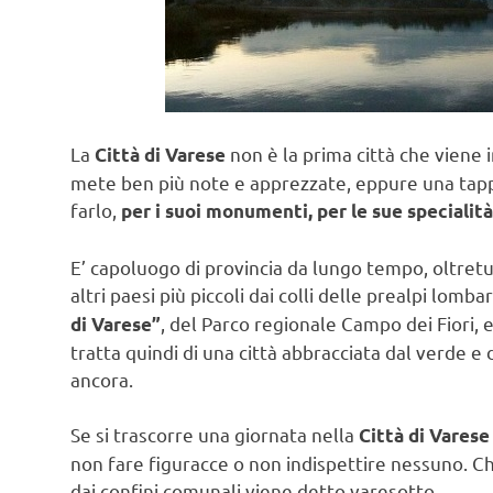
La
non è la prima città che viene i
Città di Varese
mete ben più note e apprezzate, eppure una tappa
farlo,
per i suoi monumenti, per le sue specialità
E’ capoluogo di provincia da lungo tempo, oltret
altri paesi più piccoli dai colli delle prealpi lomb
, del Parco regionale Campo dei Fiori, 
di Varese”
tratta quindi di una città abbracciata dal verde e
ancora.
Se si trascorre una giornata nella
Città di Varese
non fare figuracce o non indispettire nessuno. Chi 
dai confini comunali viene detto varesotto.