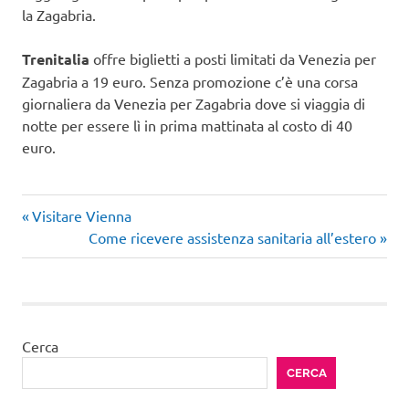
la Zagabria.
Trenitalia
offre biglietti a posti limitati da Venezia per
Zagabria a 19 euro. Senza promozione c’è una corsa
giornaliera da Venezia per Zagabria dove si viaggia di
notte per essere lì in prima mattinata al costo di 40
euro.
Articolo
Navigazione
Visitare Vienna
precedente:
Articolo
Come ricevere assistenza sanitaria all’estero
articoli
successivo:
Cerca
CERCA