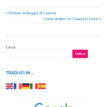
Articolo
Navigazione
Visitare la Reggia di Caserta
precedente:
Articolo
Come andare in Croazia in treno
articoli
successivo:
Cerca
CERCA
TRADUCI IN …