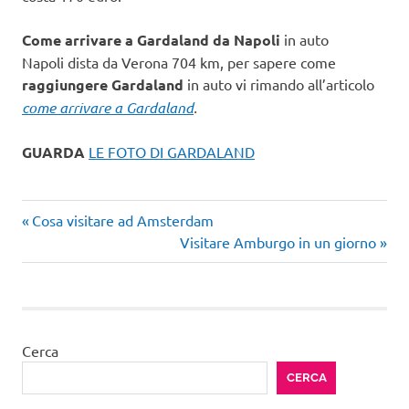
Come arrivare a Gardaland da Napoli
in auto
Napoli dista da Verona 704 km, per sapere come
raggiungere Gardaland
in auto vi rimando all’articolo
come arrivare a Gardaland
.
GUARDA
LE FOTO DI GARDALAND
Articolo
Navigazione
Cosa visitare ad Amsterdam
precedente:
Articolo
Visitare Amburgo in un giorno
articoli
successivo:
Cerca
CERCA