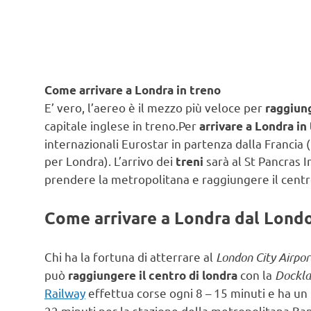
Come arrivare a Londra in treno
E’ vero, l’aereo è il mezzo più veloce per
raggiun
capitale inglese in treno.Per
arrivare a Londra in
internazionali Eurostar in partenza dalla Francia (
per Londra). L’arrivo dei
sarà al St Pancras I
treni
prendere la metropolitana e raggiungere il centr
Come arrivare a Londra dal Londo
Chi ha la fortuna di atterrare al
London City Airpo
può
con la
Dockla
raggiungere il centro di londra
Railway
effettua corse ogni 8 – 15 minuti e ha un
22 minuti per la stazione della metropolitana Ba