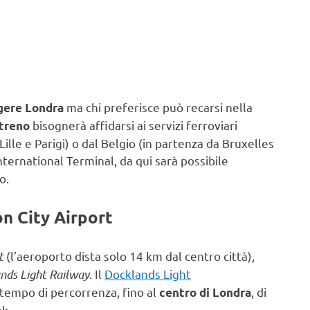
ma chi preferisce può recarsi nella
gere Londra
bisognerà affidarsi ai servizi ferroviari
 treno
Lille e Parigi) o dal Belgio (in partenza da Bruxelles
nternational Terminal, da qui sarà possibile
o.
n City Airport
rt
(l’aeroporto dista solo 14 km dal centro città),
nds Light Railway
. Il
Docklands Light
 tempo di percorrenza, fino al
, di
centro di Londra
nk.