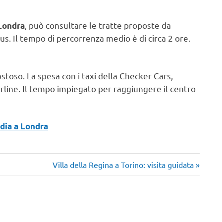
, può consultare le tratte proposte da
 Londra
us. Il tempo di percorrenza medio è di circa 2 ore.
ostoso. La spesa con i taxi della Checker Cars,
terline. Il tempo impiegato per raggiungere il centro
dia a Londra
Articolo
Villa della Regina a Torino: visita guidata
successivo: