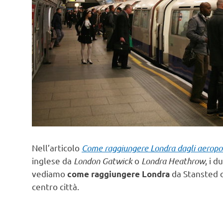
Nell’articolo
Come raggiungere Londra dagli aeropo
inglese da
London Gatwick
o
Londra Heathrow
, i d
vediamo
da Stansted o
come raggiungere Londra
centro città.