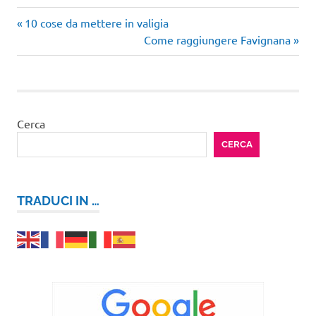
Articolo
Navigazione
10 cose da mettere in valigia
precedente:
Articolo
Come raggiungere Favignana
articoli
successivo:
Cerca
CERCA
TRADUCI IN …