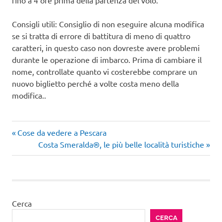
fino a 4 ore prima della partenza del volo.
Consigli utili: Consiglio di non eseguire alcuna modifica
se si tratta di errore di battitura di meno di quattro
caratteri, in questo caso non dovreste avere problemi
durante le operazione di imbarco. Prima di cambiare il
nome, controllate quanto vi costerebbe comprare un
nuovo biglietto perché a volte costa meno della
modifica..
Articolo
Navigazione
Cose da vedere a Pescara
precedente:
Articolo
Costa Smeralda®, le più belle località turistiche
articoli
successivo:
Cerca
CERCA