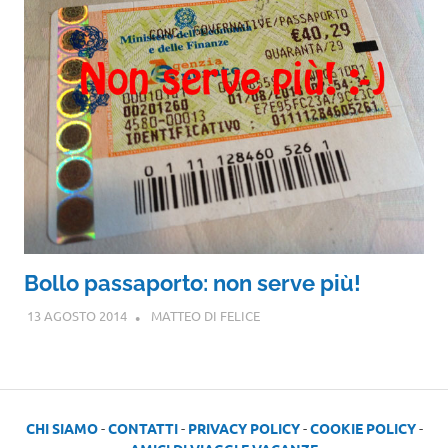
Bollo passaporto: non serve più!
13 AGOSTO 2014
MATTEO DI FELICE
CHI SIAMO
-
CONTATTI
-
PRIVACY POLICY
-
COOKIE POLICY
-