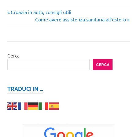
Articolo
Navigazione
Croazia in auto, consigli utili
precedente:
Articolo
Come avere assistenza sanitaria all’estero
articoli
successivo:
Cerca
CERCA
TRADUCI IN …