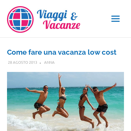
Salta
al
contenuto
MENU
Come fare una vacanza low cost
28 AGOSTO 2013
ANNA
GUIDE