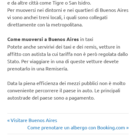
e da altre città come Tigre o San Isidro.
Per muoversi nei dintorni e nei quartieri di Buenos Aires
vi sono anchei treni locali, i quali sono collegati
direttamente con la metropolitana.
Come muoversi a Buenos Aires
in taxi
Potete anche servirivi dei taxi e dei remis, vetture in
affitto con autista la cui tariffa non è però regolata dallo
Stato. Per viaggiare in una di queste vetture devete
prenotarlo in una Remisería.
Data la piena efficienza dei mezzi pubblici non è molto
conveniente percorrere il paese in auto. Le principali
autostrade del paese sono a pagamento.
Articolo
Navigazione
Visitare Buenos Aires
precedente:
Articolo
Come prenotare un albergo con Booking.com
articoli
successivo: