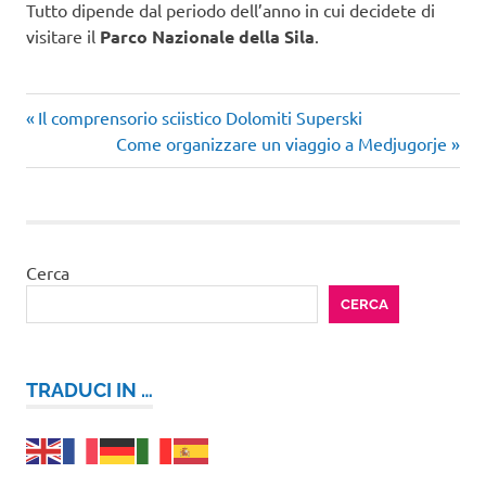
Tutto dipende dal periodo dell’anno in cui decidete di
visitare il
Parco Nazionale della Sila
.
Articolo
Navigazione
Il comprensorio sciistico Dolomiti Superski
precedente:
Articolo
Come organizzare un viaggio a Medjugorje
articoli
successivo:
Cerca
CERCA
TRADUCI IN …