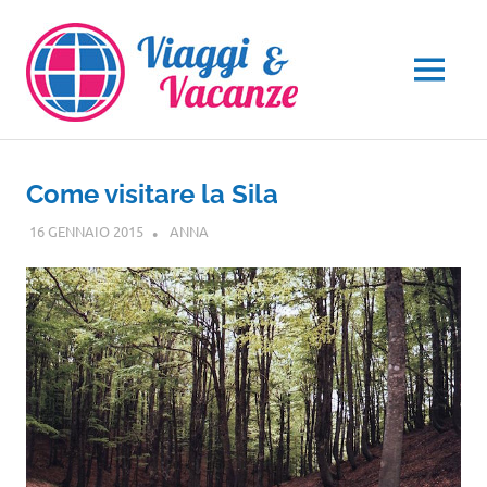
Salta
al
contenuto
MENU
Come visitare la Sila
16 GENNAIO 2015
ANNA
CALABRIA