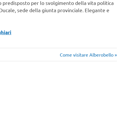
o predisposto per lo svolgimento della vita politica
 Ducale, sede della giunta provinciale. Elegante e
hiari
Articolo
Come visitare Alberobello
successivo: