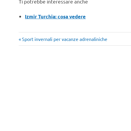
Ti potrebbe interessare anche
Izmir Turchia: cosa vedere
Articolo
Navigazione
Sport invernali per vacanze adrenaliniche
precedente:
articoli