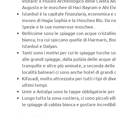
visitare: il Museo Archeologico delle Civiltà An
Augusto e le moschee di Haci Bayram e Ahi Elv
Istanbul è la capitale finanziaria, economica e c
museo di Hagia Sophia e la Moschea Blu. Da no
Spezie e le sue numerose moschee.
Bellissime sono le spiagge con acque cristalline
bianca, tra cui spiccano quelle di Marmaris, B
Istanbul e Dalyan.
Tanti sono i motivi per cui le spiagge turche s
alle grandi spiagge, dalla pulizia delle acque 
tranquille e altre più animate, a seconda delle 
località balneari ci sono anche hotel di grandi 
Kifasadi, molto attrezzata per tutti i tipi di div
ultimi tempi.
Izmir e Antalya sono le tappe obbligatorie per 
Lungo tutta la zona costiera, ci sono piccoli vi
le spiagge di sabbia bianca e gustare incredibili