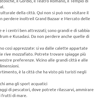
atoliche, il Gordio, il Teatro Romano, il Tempio di
al.
ulturale della città. Quì non si può non visitare il
n perdere inoltreil Grand Bazaar e Mercato delle
 e i centri ben attrezzati; sono grandi e di sabbia
odrum e Kusadasi. Da non perdere anche quelle di
ono così apprezzate: si va dalle calette appartate
alle rive mozzafiato. Potrete trovare spiagge più
vostre preferenze. Vicino alle grandi città e alle
dimensioni.
ertimento, è la città che ha visto più turisti negli
chi ama gli sport acquatici
llaggi di pescatori, dove potrete rilassarvi, ammirare
 frutti di mare.