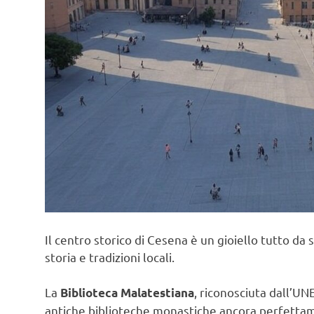
Il centro storico di Cesena è un gioiello tutto da
storia e tradizioni locali.
La
, riconosciuta dall’
Biblioteca Malatestiana
antiche biblioteche monastiche ancora perfettame