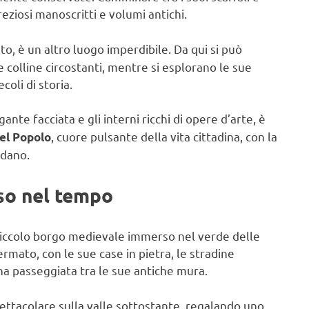
eziosi manoscritti e volumi antichi.
lto, è un altro luogo imperdibile. Da qui si può
colline circostanti, mentre si esplorano le sue
oli di storia.
gante facciata e gli interni ricchi di opere d’arte, è
, cuore pulsante della vita cittadina, con la
el Popolo
ndano.
so nel tempo
piccolo borgo medievale immerso nel verde delle
rmato, con le sue case in pietra, le stradine
una passeggiata tra le sue antiche mura.
spettacolare sulla valle sottostante, regalando uno