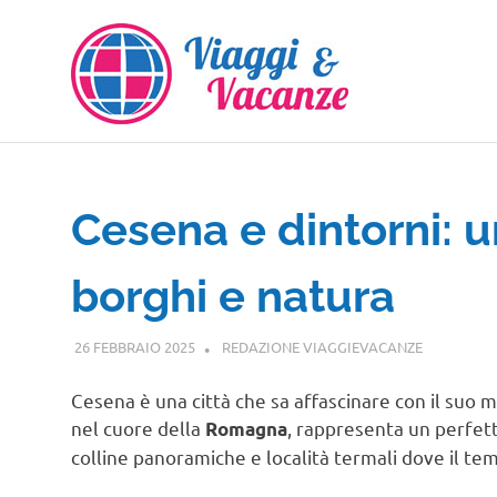
Salta
al
contenuto
Cesena e dintorni: un
borghi e natura
26 FEBBRAIO 2025
REDAZIONE VIAGGIEVACANZE
VIAGGI N
Cesena è una città che sa affascinare con il suo mi
nel cuore della
, rappresenta un perfett
Romagna
colline panoramiche e località termali dove il t