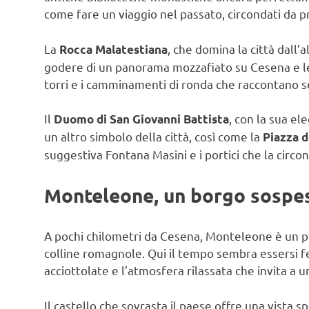
come fare un viaggio nel passato, circondati da pr
La
, che domina la città dall’a
Rocca Malatestiana
godere di un panorama mozzafiato su Cesena e le 
torri e i camminamenti di ronda che raccontano sec
Il
, con la sua ele
Duomo di San Giovanni Battista
un altro simbolo della città, così come la
Piazza d
suggestiva Fontana Masini e i portici che la circo
Monteleone, un borgo sospe
A pochi chilometri da Cesena, Monteleone è un 
colline romagnole. Qui il tempo sembra essersi fe
acciottolate e l’atmosfera rilassata che invita a 
Il castello che sovrasta il paese offre una vista 