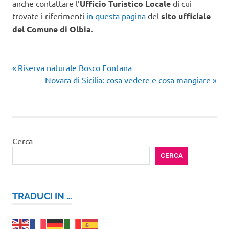
anche contattare l’
Ufficio Turistico Locale
di cui
trovate i riferimenti
in questa pagina
del
sito ufficiale
del Comune di Olbia
.
Articolo
Navigazione
Riserva naturale Bosco Fontana
precedente:
Articolo
Novara di Sicilia: cosa vedere e cosa mangiare
articoli
successivo:
Cerca
CERCA
TRADUCI IN …