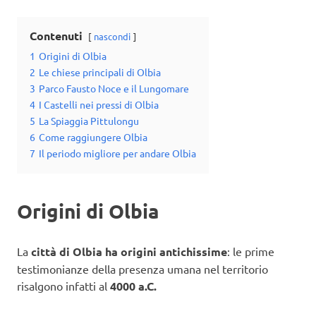
Contenuti
nascondi
1
Origini di Olbia
2
Le chiese principali di Olbia
3
Parco Fausto Noce e il Lungomare
4
I Castelli nei pressi di Olbia
5
La Spiaggia Pittulongu
6
Come raggiungere Olbia
7
Il periodo migliore per andare Olbia
Origini di Olbia
La
città di Olbia ha origini antichissime
: le prime
testimonianze della presenza umana nel territorio
risalgono infatti al
4000 a.C.