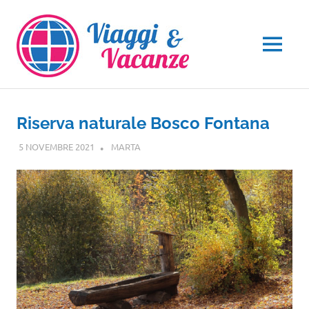
Salta
al
contenuto
MENU
Riserva naturale Bosco Fontana
5 NOVEMBRE 2021
MARTA
TOSCANA