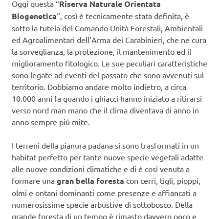
Oggi questa “
Riserva Naturale Orientata
Biogenetica
“, così è tecnicamente stata definita, è
sotto la tutela del Comando Unità Forestali, Ambientali
ed Agroalimentari dell’Arma dei Carabinieri, che ne cura
la sorveglianza, la protezione, il mantenimento ed il
miglioramento fitologico. Le sue peculiari caratteristiche
sono legate ad eventi del passato che sono avvenuti sul
territorio. Dobbiamo andare molto indietro, a circa
10.000 anni fa quando i ghiacci hanno iniziato a ritirarsi
verso nord man mano che il clima diventava di anno in
anno sempre più mite.
I terreni della pianura padana si sono trasformati in un
habitat perfetto per tante nuove specie vegetali adatte
alle nuove condizioni climatiche e di è così venuta a
formare una
gran bella foresta
con cerri, tigli, pioppi,
olmi e ontani dominanti come presenze e affiancati a
numerosissime specie arbustive di sottobosco. Della
grande foresta di un tempo è rimasto davvero poco e