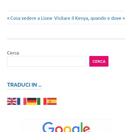
Articolo
Articolo
Navigazione
Cosa vedere a Lione
Visitare il Kenya, quando e dove
precedente:
successivo:
articoli
Cerca
CERCA
TRADUCI IN …