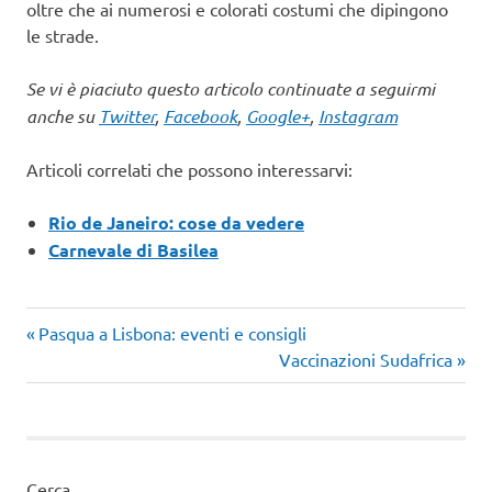
oltre che ai numerosi e colorati costumi che dipingono
le strade.
Se vi è piaciuto questo articolo continuate a seguirmi
anche su
Twitter
,
Facebook
,
Google+
,
Instagram
Articoli correlati che possono interessarvi:
Rio de Janeiro: cose da vedere
Carnevale di Basilea
Articolo
Navigazione
Pasqua a Lisbona: eventi e consigli
precedente:
Articolo
Vaccinazioni Sudafrica
articoli
successivo:
Cerca