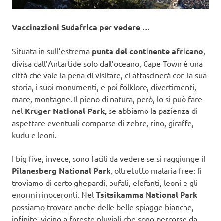
Vaccinazioni Sudafrica per vedere …
Situata in sull’estrema
punta del continente africano
,
divisa dall’Antartide solo dall’oceano, Cape Town è una
città che vale la pena di visitare, ci affascinerà con la sua
storia, i suoi monumenti, e poi folklore, divertimenti,
mare, montagne. Il pieno di natura, però, lo si può fare
nel
Kruger National Park,
se abbiamo la pazienza di
aspettare eventuali comparse di zebre, rino, giraffe,
kudu e leoni.
I big five, invece, sono facili da vedere se si raggiunge il
Pilanesberg National Park
, oltretutto malaria free: lì
troviamo di certo ghepardi, bufali, elefanti, leoni e gli
enormi rinoceronti. Nel
Tsitsikamma National Park
possiamo trovare anche delle belle spiagge bianche,
infinite, vicino a foreste pluviali che sono percorse da