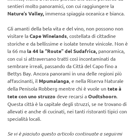
sentieri molto panoramici, con cui raggiungere la
Nature’s Valley,
immensa spiaggia oceanica e bianca.
Gli amanti della bela vita e del vino, non possono non
visitare la
Cape Winelands
, costellata di cittadine
storiche e da bellissime e isolate tenute vinicole. Non è
la 66 ma
la
44 la “Route” del Sudafrica,
panoramica,
con cui si attraversano tratti così incontaminati da
sembrare irreali, passando da Città del Capo fino a
Bettys Bay. Ancora panorami in una delle regioni più
affascinanti, il
Mpumalanga
, e nella Riserva Naturale
della Penisola Robberg mentre chi è vuole un
tete à
tete con uno struzzo
deve recarsi a
Oudtshoorn
.
Questa città è la capitale degli struzzi, se ne trovano di
allevati e anche di cucinati, nei tanti ristoranti tipici con
specialità locali.
Se vi è piaciuto questo articolo continuate a seguirmi