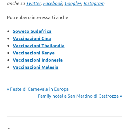
anche su
Twitter
,
Facebook
,
Google+
,
Instagram
Potrebbero interessarti anche
Soweto Sudafrica
Vaccinazioni Cina
Vaccinazioni Thailandia
Vaccinazioni Kenya
Vaccinazioni Indonesia
Vaccinazioni Malesia
Articolo
Navigazione
Feste di Carnevale in Europa
precedente:
Articolo
Family hotel a San Martino di Castrozza
articoli
successivo: