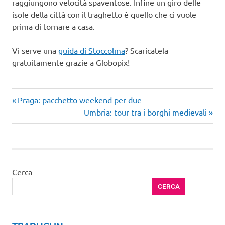
raggiungono velocità spaventose. Infine un giro delle
isole della città con il traghetto è quello che ci vuole
prima di tornare a casa.
Vi serve una
guida di Stoccolma
? Scaricatela
gratuitamente grazie a Globopix!
festival
Articolo
Navigazione
Praga: pacchetto weekend per due
musica
precedente:
Articolo
Umbria: tour tra i borghi medievali
articoli
successivo:
svezia
Cerca
CERCA