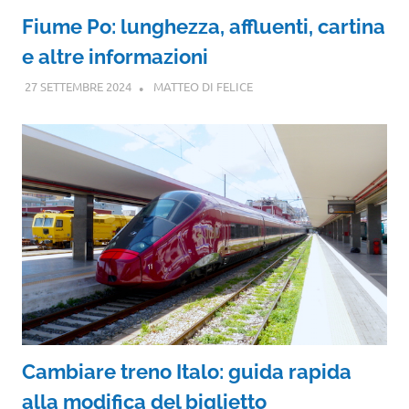
Fiume Po: lunghezza, affluenti, cartina
e altre informazioni
27 SETTEMBRE 2024
MATTEO DI FELICE
Cambiare treno Italo: guida rapida
alla modifica del biglietto