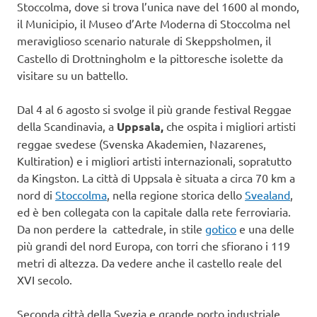
Stoccolma, dove si trova l’unica nave del 1600 al mondo,
il Municipio, il Museo d’Arte Moderna di Stoccolma nel
meraviglioso scenario naturale di Skeppsholmen,
il
Castello di Drottningholm e la pittoresche isolette da
visitare su un battello.
Dal 4 al 6 agosto si svolge il più grande festival Reggae
della Scandinavia, a
Uppsala,
che ospita i migliori artisti
reggae svedese (Svenska Akademien, Nazarenes,
Kultiration) e i migliori artisti internazionali, sopratutto
da Kingston. La città di Uppsala è situata a circa 70 km a
nord di
Stoccolma
, nella regione storica dello
Svealand
,
ed è ben collegata con la capitale dalla rete ferroviaria.
Da non perdere la cattedrale, in stile
gotico
e una delle
più grandi del nord Europa, con torri che sfiorano i 119
metri di altezza. Da vedere anche il castello reale del
XVI secolo.
Seconda città della Svezia e grande porto industriale,