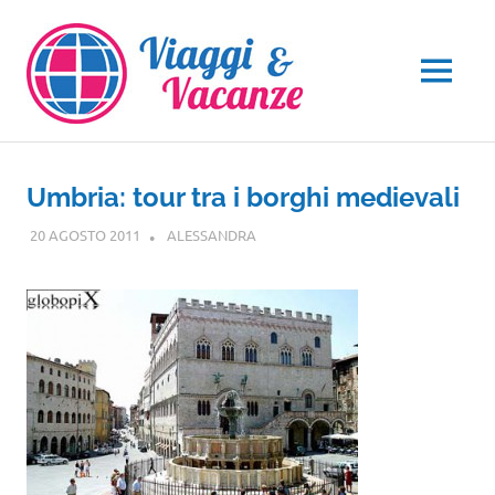
Salta
al
contenuto
MENU
Umbria: tour tra i borghi medievali
20 AGOSTO 2011
ALESSANDRA
UMBRIA