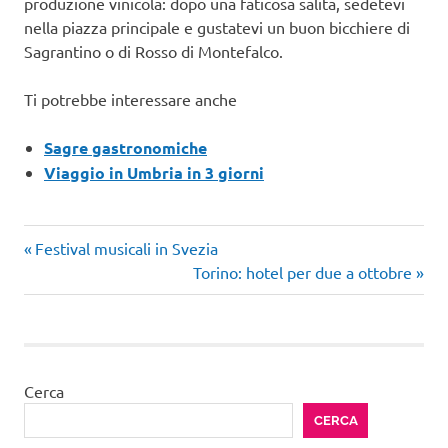
produzione vinicola: dopo una faticosa salita, sedetevi
nella piazza principale e gustatevi un buon bicchiere di
Sagrantino o di Rosso di Montefalco.
Ti potrebbe interessare anche
Sagre gastronomiche
Viaggio in Umbria in 3 giorni
borghi
Articolo
Navigazione
Festival musicali in Svezia
borghi
precedente:
Articolo
Torino: hotel per due a ottobre
articoli
medievali
successivo:
Umbria
Cerca
CERCA