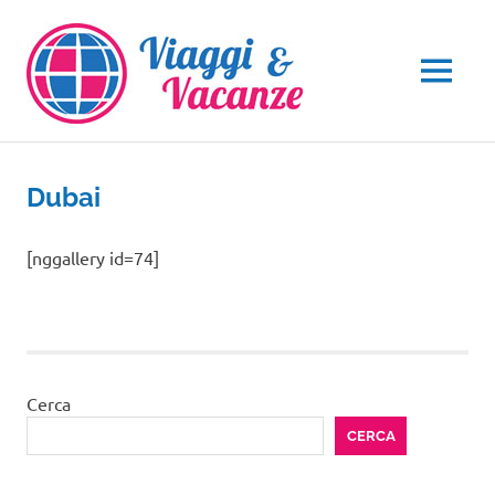
Salta
al
contenuto
MENU
Dubai
[nggallery id=74]
Cerca
CERCA