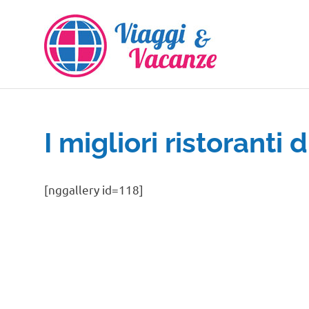
Salta
al
contenuto
I migliori ristoranti d
[nggallery id=118]