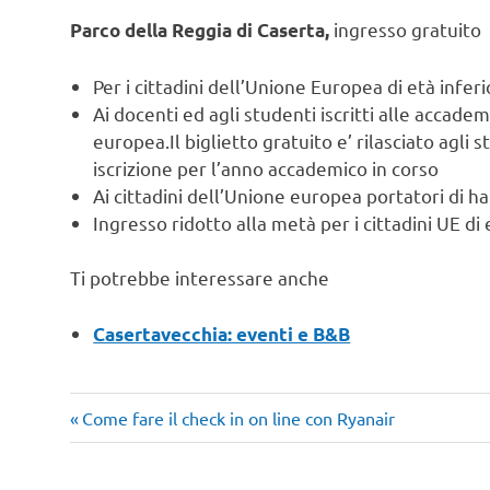
ingresso gratuito
Parco della Reggia di Caserta,
Per i cittadini dell’Unione Europea di età inferi
Ai docenti ed agli studenti iscritti alle accadem
europea.Il biglietto gratuito e’ rilasciato agli 
iscrizione per l’anno accademico in corso
Ai cittadini dell’Unione europea portatori di ha
Ingresso ridotto alla metà per i cittadini UE di
Ti potrebbe interessare anche
Casertavecchia: eventi e B&B
Articolo
Navigazione
Come fare il check in on line con Ryanair
precedente:
articoli