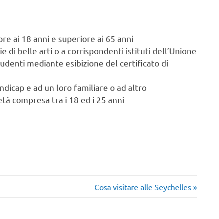
ore ai 18 anni e superiore ai 65 anni
ie di belle arti o a corrispondenti istituti dell’Unione
studenti mediante esibizione del certificato di
ndicap e ad un loro familiare o ad altro
 età compresa tra i 18 ed i 25 anni
Articolo
Cosa visitare alle Seychelles
successivo: