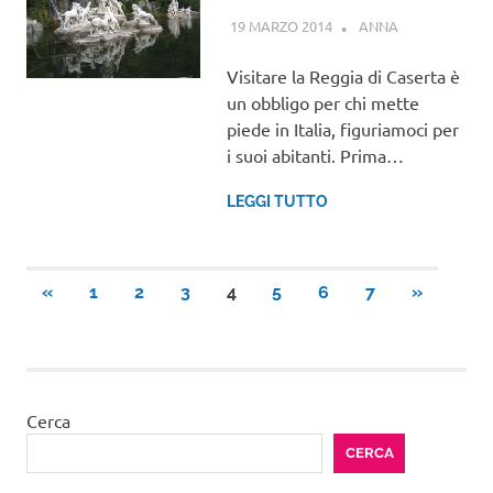
19 MARZO 2014
ANNA
CAMPANIA
Visitare la Reggia di Caserta è
un obbligo per chi mette
piede in Italia, figuriamoci per
i suoi abitanti. Prima…
LEGGI TUTTO
Paginazione
ARTICOLI
ARTICOLI
«
1
2
3
4
5
6
7
»
PRECEDENTI
SUCCESS
degli
articoli
Cerca
CERCA