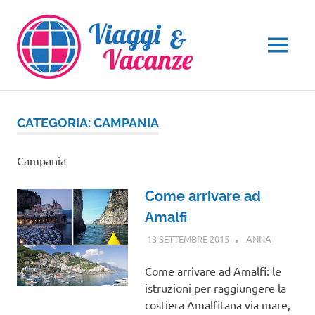
Salta
al
contenuto
MENU
CATEGORIA:
CAMPANIA
Campania
Come arrivare ad
Amalfi
13 SETTEMBRE 2015
ANNA
CAMPANI
Come arrivare ad Amalfi: le
istruzioni per raggiungere la
costiera Amalfitana via mare,