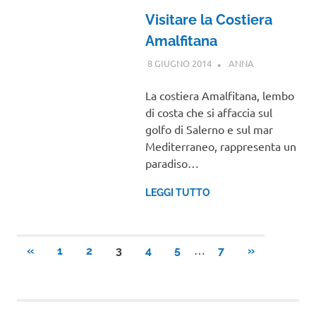
Visitare la Costiera
Amalfitana
8 GIUGNO 2014
ANNA
CAMPANIA
La costiera Amalfitana, lembo
di costa che si affaccia sul
golfo di Salerno e sul mar
Mediterraneo, rappresenta un
paradiso…
LEGGI TUTTO
Paginazione
…
ARTICOLI
ARTICOLI
«
1
2
3
4
5
7
»
PRECEDENTI
SUCCESSIVI
degli
articoli