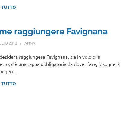
I TUTTO
me raggiungere Favignana
GLIO 2012
ANNA
SICILIA
 desidera raggiungere Favignana, sia in volo o in
etto, c’è una tappa obbligatoria da dover fare, bisognerà
iungere…
I TUTTO