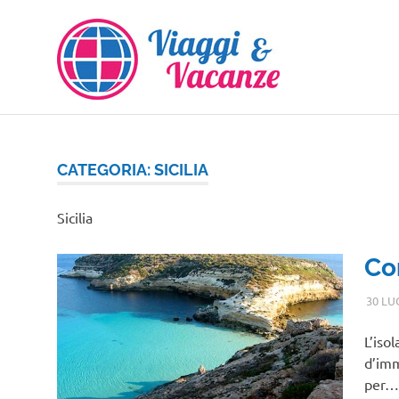
Salta
al
contenuto
CATEGORIA:
SICILIA
Sicilia
Co
30 LU
L’iso
d’imm
per…