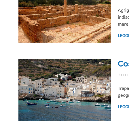
Agrig
indisc
mare
LEGG
Co
31 OT
Trapa
geogr
LEGG