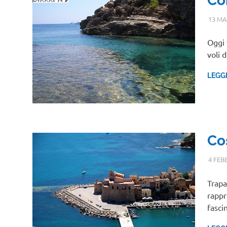
Co
13 MA
Oggi 
voli 
LEGG
Cos
4 FEB
Trapa
rappr
fasci