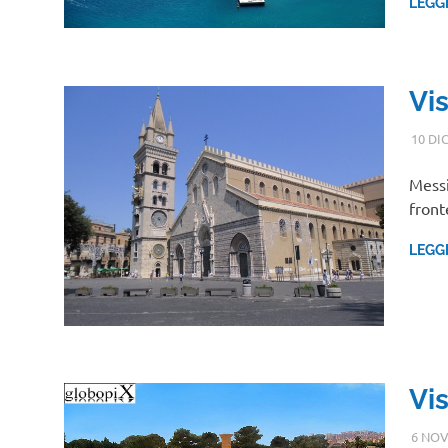
LEGG
Vi
10 DI
Messin
front
LEGG
Vi
6 NOV