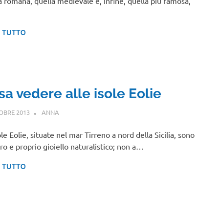
a romana, quella medievale e, infine, quella più famosa,
I TUTTO
sa vedere alle isole Eolie
OBRE 2013
ANNA
SICILIA
ole Eolie, situate nel mar Tirreno a nord della Sicilia, sono
ro e proprio gioiello naturalistico; non a…
I TUTTO