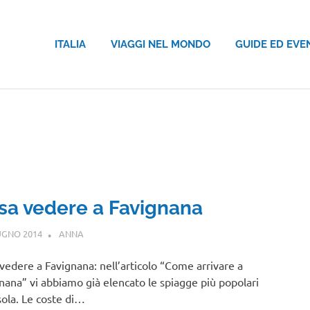
ITALIA
VIAGGI NEL MONDO
GUIDE ED EVE
sa vedere a Favignana
UGNO 2014
ANNA
SICILIA
vedere a Favignana: nell’articolo “Come arrivare a
nana” vi abbiamo già elencato le spiagge più popolari
isola. Le coste di…