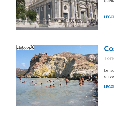
quell
…
LEGG
Co
7 OTT
Le is
un ve
LEGG