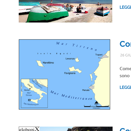
LEGG
Co
26 GI
Come 
sono 
LEGG