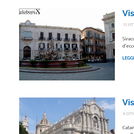
Vis
12 OT
Siracu
d’ecc
LEGG
Vi
9 OTT
Catan