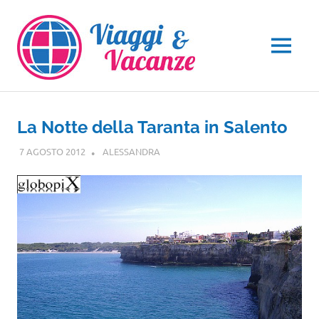
Salta
al
contenuto
MENU
La Notte della Taranta in Salento
7 AGOSTO 2012
ALESSANDRA
PUGLIA