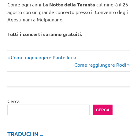
Come ogni anni
La Notte della Taranta
culminerà il 25
agosto con un grande concerto presso il Convento degli
Agostiniani a Melpignano.
Tutti i concerti saranno gratuiti.
Articolo
Navigazione
Come raggiungere Pantelleria
precedente:
Articolo
Come raggiungere Rodi
articoli
successivo:
Cerca
CERCA
TRADUCI IN …