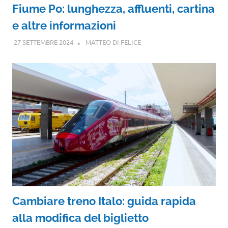
Fiume Po: lunghezza, affluenti, cartina
e altre informazioni
27 SETTEMBRE 2024
MATTEO DI FELICE
Cambiare treno Italo: guida rapida
alla modifica del biglietto