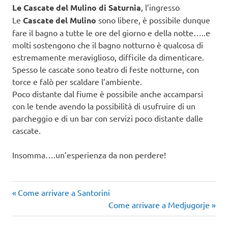
Le Cascate del Mulino di Saturnia
, l’ingresso
Le
Cascate del Mulino
sono libere, è possibile dunque
fare il bagno a tutte le ore del giorno e della notte…..e
molti sostengono che il bagno notturno è qualcosa di
estremamente meraviglioso, difficile da dimenticare.
Spesso le cascate sono teatro di feste notturne, con
torce e falò per scaldare l’ambiente.
Poco distante dal fiume è possibile anche accamparsi
con le tende avendo la possibilità di usufruire di un
parcheggio e di un bar con servizi poco distante dalle
cascate.
Insomma….un’esperienza da non perdere!
Articolo
Navigazione
Come arrivare a Santorini
precedente:
Articolo
Come arrivare a Medjugorje
articoli
successivo: