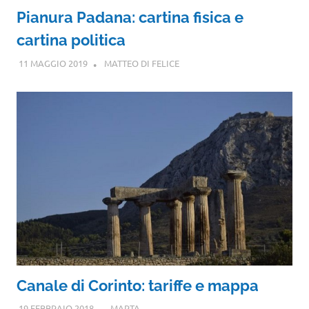
Pianura Padana: cartina fisica e
cartina politica
11 MAGGIO 2019
MATTEO DI FELICE
Canale di Corinto: tariffe e mappa
19 FEBBRAIO 2018
MARTA