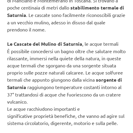
di Manciano e Montemerano in Toscana. Si trovano a
poche centinaia di metri dallo
stabilimento termale di
Saturnia
. Le cascate sono facilmente riconoscibili grazie
a un vecchio mulino, adesso in disuso dal quale
prendono il nome.
Le Cascate del Mulino di Saturnia
, le acque termali
È possibile concedersi un bagno oltre che salutare molto
rilassante, immersi nella quiete della natura, in queste
acque termali che sgorgano da una sorgente situata
proprio sulle pozze naturali calcaree. Le acque solfuree
termali che appunto giungono dalla vicina
sorgente di
Saturnia
raggiungono temperature costanti intorno al
37° trattandosi di acque che fuoriescono da un cratere
vulcanico.
Le acque racchiudono importanti e
significative proprietà benefiche, che vanno ad agire sul
sistema circolatorio, digerente, motorio e sulla pelle.