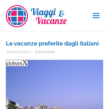
Salta
al
contenuto
MENU
Le vacanze preferite dagli italiani
4 AGOSTO 2012
ALESSANDRA
NOTIZIE VIAGGI