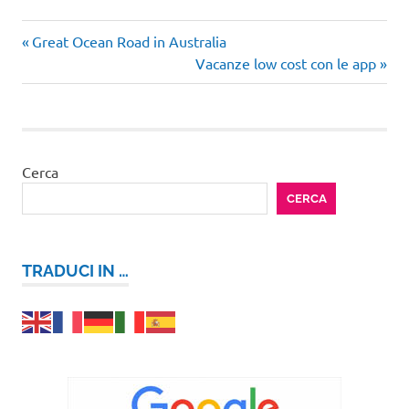
Articolo
Navigazione
Great Ocean Road in Australia
precedente:
Articolo
Vacanze low cost con le app
articoli
successivo:
Cerca
CERCA
TRADUCI IN …