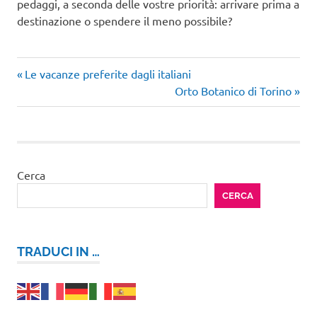
pedaggi, a seconda delle vostre priorità: arrivare prima a
destinazione o spendere il meno possibile?
Articolo
Navigazione
Le vacanze preferite dagli italiani
precedente:
Articolo
Orto Botanico di Torino
articoli
successivo:
Cerca
CERCA
TRADUCI IN …