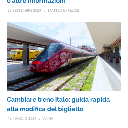
e altre informazioni
27 SETTEMBRE 2024
MATTEO DI FELICE
Cambiare treno Italo: guida rapida
alla modifica del biglietto
12 MAGGIO 2024
ANNA