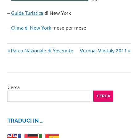
–
Guida Turistica
di New York
–
Clima di New York
mese per mese
Articolo
Articolo
Navigazione
Parco Nazionale di Yosemite
Verona: Vinitaly 2011
precedente:
successivo:
articoli
Cerca
CERCA
TRADUCI IN …