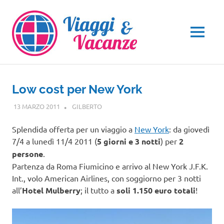
Salta
al
contenuto
MENU
Low cost per New York
13 MARZO 2011
GILBERTO
GUIDE
Splendida offerta per un viaggio a
New York
: da giovedì
7/4 a lunedì 11/4 2011 (
5 giorni e 3 notti
) per
2
persone
.
Partenza da Roma Fiumicino e arrivo al New York J.F.K.
Int., volo American Airlines, con soggiorno per 3 notti
all’
Hotel Mulberry
; il tutto a
soli 1.150 euro totali
!