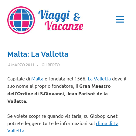
Salta
al
contenuto
MENU
Malta: La Valletta
4 MARZO 2011
GILBERTO
EUROPA
,
VIAGGI NEL MONDO
Capitale di
Malta
e fondata nel 1566,
La Valletta
deve il
suo nome al proprio fondatore, il
Gran Maestro
dell’Ordine di S.Giovanni, Jean Parisot de la
Vallette
.
Se volete scoprire quando visitarla, su Globopix.net
potrete leggere tutte le informazioni sul
clima di La
Valletta
.