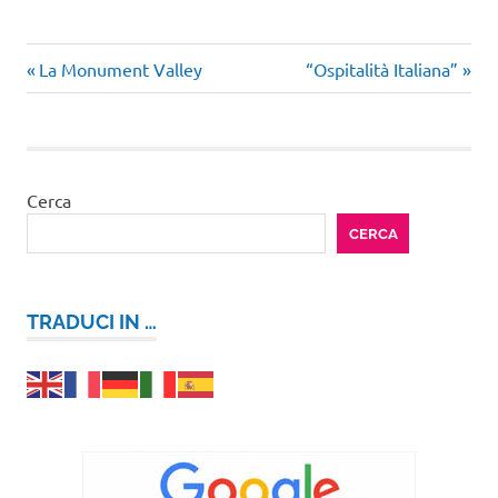
weekend
Articolo
Articolo
Navigazione
La Monument Valley
“Ospitalità Italiana”
mare
precedente:
successivo:
articoli
Cerca
CERCA
TRADUCI IN …