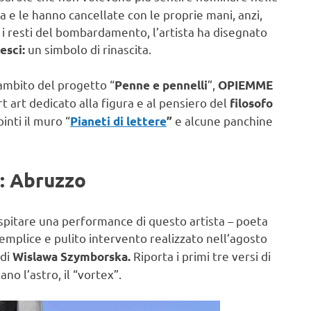
a e le hanno cancellate con le proprie mani, anzi,
a i resti del bombardamento, l’artista ha disegnato
un simbolo di rinascita.
esci:
’ambito del progetto “
”,
Penne e pennelli
OPIEMME
t art dedicato alla figura e al pensiero del
filosofo
inti il muro “
e alcune panchine
Pianeti di lettere
”
a: Abruzzo
ospitare una performance di questo artista – poeta
mplice e pulito intervento realizzato nell’agosto
 di
Riporta i primi tre versi di
Wislawa Szymborska.
o l’astro, il “vortex”.