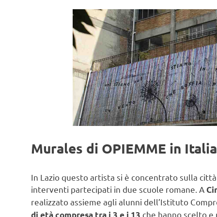
Murales di OPIEMME in Italia
In Lazio questo artista si è concentrato sulla cit
interventi partecipati in due scuole romane. A
Ci
realizzato assieme agli alunni dell’Istituto Comp
che hanno scelto e 
di età compresa tra i 3 e i 13