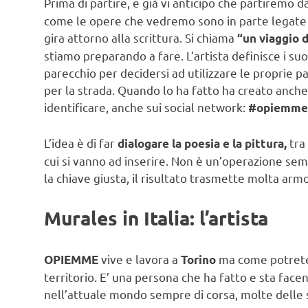
Prima di partire, e già vi anticipo che partiremo d
come le opere che vedremo sono in parte legate 
gira attorno alla scrittura. Si chiama
“un viaggio d
stiamo preparando a fare. L’artista definisce i suoi
parecchio per decidersi ad utilizzare le proprie pa
per la strada. Quando lo ha fatto ha creato anch
identificare, anche sui social network:
#opiemmep
L’idea è di far
tra
dialogare la poesia e la pittura,
cui si vanno ad inserire. Non è un’operazione sem
la chiave giusta, il risultato trasmette molta armo
Murales in Italia: l’artista
vive e lavora a
ma come potrete 
OPIEMME
Torino
territorio. E’ una persona che ha fatto e sta face
nell’attuale mondo sempre di corsa, molte delle 