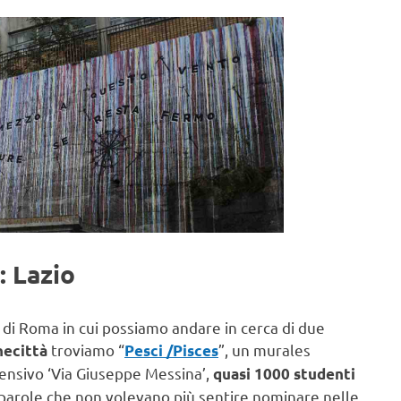
: Lazio
tà di Roma in cui possiamo andare in cerca di due
troviamo “
”, un murales
necittà
Pesci /Pisces
rensivo ‘Via Giuseppe Messina’,
quasi 1000 studenti
parole che non volevano più sentire nominare nelle