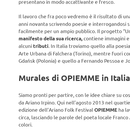
presentano in modo accattivante e fresco.
Il lavoro che fra poco vedremo è il risultato di u
anni novanta scrivendo poesie e interrogandosi s
facilmente per un ampio pubblico. Il progetto “Un v
contiene immagini e v
manifesto della sua ricerca,
alcuni
. In Italia troviamo quello alla poe
tributi
Arte Urbana di Falchera (Torino), mentre fuori c
Gdańsk (Polonia) e quello a Fernando Pessoa e J
Murales di OPIEMME in Itali
Siamo pronti per partire, con le idee chiare su c
da Ariano Irpino. Qui nell’agosto 2013 nel quarti
edizione dell’Ariano Folk Festival
ha la
OPIEMME
circa, lasciando le parole del poeta locale Franco 
colori.