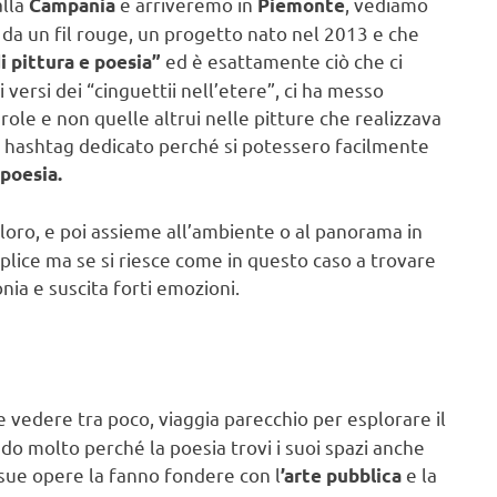
alla
e arriveremo in
, vediamo
Campania
Piemonte
da un fil rouge, un progetto nato nel 2013 e che
ed è esattamente ciò che ci
i pittura e poesia”
 versi dei “cinguettii nell’etere”, ci ha messo
role e non quelle altrui nelle pitture che realizzava
e hashtag dedicato perché si potessero facilmente
oesia.
 loro, e poi assieme all’ambiente o al panorama in
plice ma se si riesce come in questo caso a trovare
nia e suscita forti emozioni.
vedere tra poco, viaggia parecchio per esplorare il
ndo molto perché la poesia trovi i suoi spazi anche
sue opere la fanno fondere con l
e la
’arte pubblica