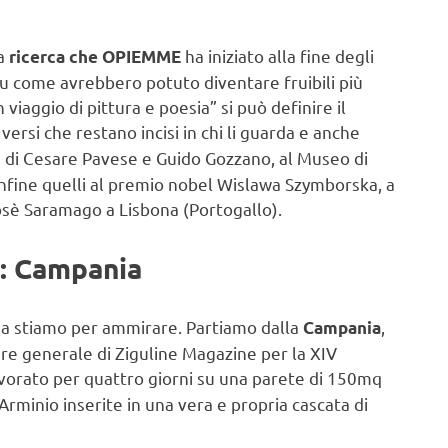
na
ha iniziato alla fine degli
ricerca che OPIEMME
u come avrebbero potuto diventare fruibili più
iaggio di pittura e poesia” si può definire il
ersi che restano incisi in chi li guarda e anche
sia di Cesare Pavese e Guido Gozzano, al Museo di
onfine quelli al premio nobel Wislawa Szymborska, a
osè Saramago a Lisbona (Portogallo).
a: Campania
osa stiamo per ammirare. Partiamo dalla
,
Campania
ere generale di Ziguline Magazine per la XIV
vorato per quattro giorni su una parete di 150mq
Arminio inserite in una vera e propria cascata di