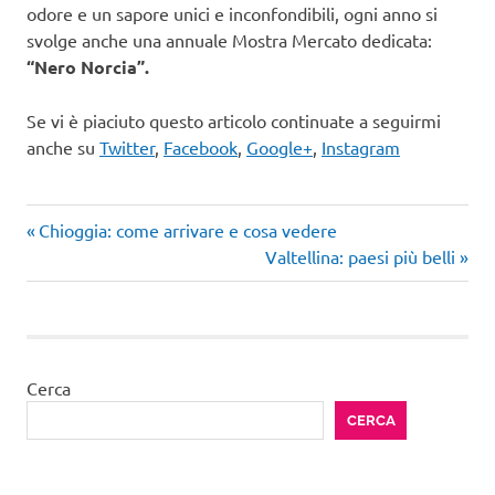
odore e un sapore unici e inconfondibili, ogni anno si
svolge anche una annuale Mostra Mercato dedicata:
“Nero Norcia”.
Se vi è piaciuto questo articolo continuate a seguirmi
anche su
Twitter
,
Facebook
,
Google+
,
Instagram
Articolo
Navigazione
Chioggia: come arrivare e cosa vedere
precedente:
Articolo
Valtellina: paesi più belli
articoli
successivo:
Cerca
CERCA