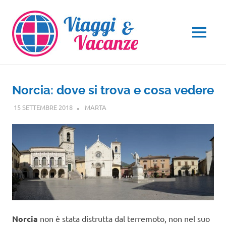
Salta
al
contenuto
MENU
Norcia: dove si trova e cosa vedere
15 SETTEMBRE 2018
MARTA
VIAGGI NEL MONDO
Norcia
non è stata distrutta dal terremoto, non nel suo