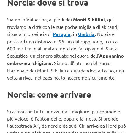
Norcia: dove si trova
Siamo in Valnerina, ai piedi dei
Monti Sibillini
, qui
troviamo la città con le sue poche migliaia di abitanti,
situata in provincia di
Perugia
, in
Umbria
.
Norcia è
posta ad una distanza di 96 km dal capoluogo, a circa
600 m s.l.m. e al limitare nord dell’altopiano di Santa
Scolastica, un pianoro situato nel cuore dell’
Appennino
umbro-marchigiano.
Siamo all’interno del Parco
Nazionale dei Monti Sibillini e guardandoci attorno, una
volta arrivati nel paesino, lo noteremo sicuramente.
Norcia: come arrivare
Si arriva con tutti i mezzi ma il migliore, più comodo e
più veloce, è l’automobile, oppure la moto. Si prende
l’autostrada A1, da nord e da sud. Chi arriva da Nord può
uscire a
Valdichiana
e proseguire per
Perugia
sulla E45