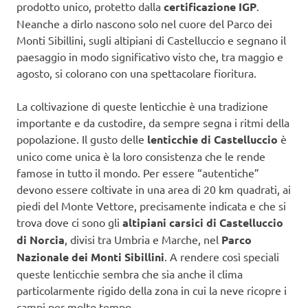
prodotto unico, protetto dalla
certificazione
IGP
.
Neanche a dirlo nascono solo nel cuore del Parco dei
Monti Sibillini, sugli altipiani di Castelluccio e segnano il
paesaggio in modo significativo visto che, tra maggio e
agosto, si colorano con una spettacolare fioritura.
La coltivazione di queste lenticchie è una tradizione
importante e da custodire, da sempre segna i ritmi della
popolazione. Il gusto delle
lenticchie di Castelluccio
è
unico come unica è la loro consistenza che le rende
famose in tutto il mondo. Per essere “autentiche”
devono essere coltivate in una area di 20 km quadrati, ai
piedi del Monte Vettore, precisamente indicata e che si
trova dove ci sono gli
altipiani carsici di Castelluccio
di Norcia
, divisi tra Umbria e Marche, nel
Parco
Nazionale dei Monti Sibillini
. A rendere così speciali
queste lenticchie sembra che sia anche il clima
particolarmente rigido della zona in cui la neve ricopre i
campi per molto tempo.