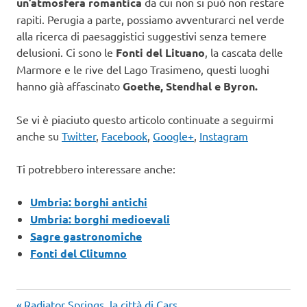
un’atmosfera romantica
da cui non si può non restare
rapiti. Perugia a parte, possiamo avventurarci nel verde
alla ricerca di paesaggistici suggestivi senza temere
delusioni. Ci sono le
Fonti del Lituano
, la cascata delle
Marmore e le rive del Lago Trasimeno, questi luoghi
hanno già affascinato
Goethe, Stendhal e Byron.
Se vi è piaciuto questo articolo continuate a seguirmi
anche su
Twitter
,
Facebook
,
Google+
,
Instagram
Ti potrebbero interessare anche:
Umbria: borghi antichi
Umbria: borghi medioevali
Sagre gastronomiche
Fonti del Clitumno
Articolo
Radiator Springs, la città di Cars