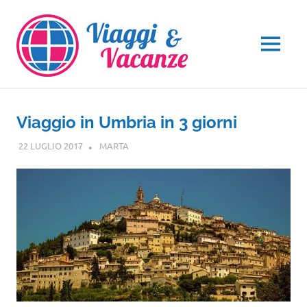
Salta
al
contenuto
MENU
Viaggio in Umbria in 3 giorni
22 LUGLIO 2017
MARTA
UMBRIA