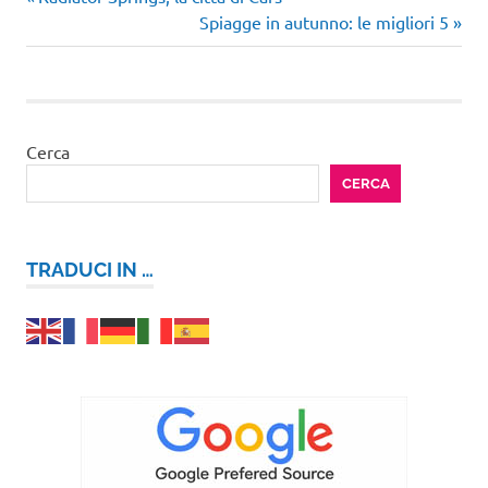
Navigazione
precedente:
Articolo
Spiagge in autunno: le migliori 5
articoli
successivo:
Cerca
CERCA
TRADUCI IN …