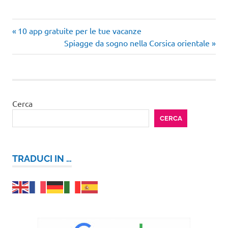
Weekend
Articolo
Navigazione
10 app gratuite per le tue vacanze
Amsterdam
precedente:
Articolo
Spiagge da sogno nella Corsica orientale
articoli
successivo:
Cerca
CERCA
TRADUCI IN …