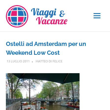
Salta
al
contenuto
MENU
Ostelli ad Amsterdam per un
Weekend Low Cost
13 LUGLIO 2011
MATTEO DI FELICE
EUROPA