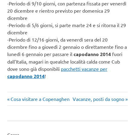
-Periodo di 9/10 giorni, con partenza fissata per venerdì
20 dicembre e rientro previsto per domenica 29
dicembre
-Periodo di 5/6 giorni, si parte marte 24 e si ritorna il 29
dicembre
-Periodo di 12/16 giorni, da venerdì sera del 20
dicembre fino a giovedì 2 gennaio o direttamente fino a
lunedì 6 gennaio per passare il
capodanno 2014
fuori
dall’Italia, magari in quealche località calda come Cub
dove sono già disponibili
pacchetti vacanze per
capodanno 2014
!
Articolo
Articolo
Navigazione
Cosa visitare a Copenaghen
Vacanze, posti da sogno
precedente:
successivo:
articoli
Cerca