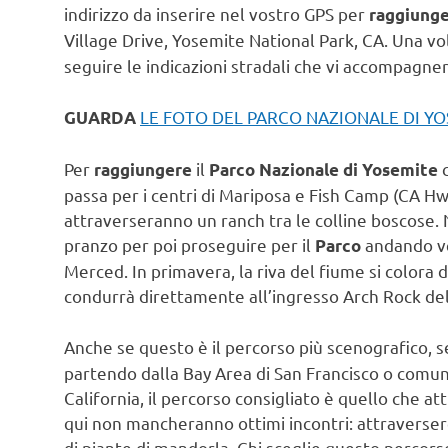
indirizzo da inserire nel vostro GPS per
raggiunge
Village Drive, Yosemite National Park, CA. Una vo
seguire le indicazioni stradali che vi accompagne
LE FOTO DEL PARCO NAZIONALE DI Y
GUARDA
Per
il
raggiungere
Parco Nazionale di Yosemite
passa per i centri di Mariposa e Fish Camp (CA Hw
attraverseranno un ranch tra le colline boscose. N
pranzo per poi proseguire per il
andando ve
Parco
Merced. In primavera, la riva del fiume si colora
condurrà direttamente all’ingresso Arch Rock de
Anche se questo è il percorso più scenografico, 
partendo dalla Bay Area di San Francisco o comun
California, il percorso consigliato è quello che 
qui non mancheranno ottimi incontri: attraversere
di piante di mandorla. Chi sceglie questo percors