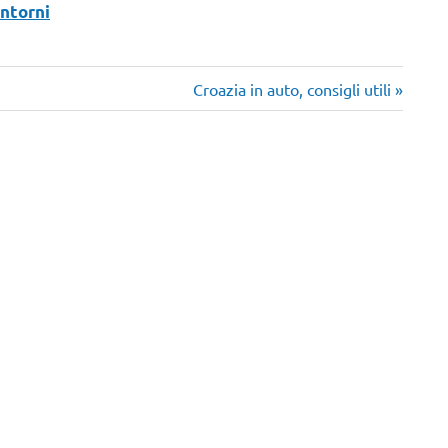
intorni
Articolo
Croazia in auto, consigli utili
successivo: