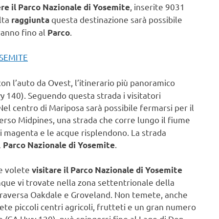
, inserite 9031
re il Parco Nazionale di Yosemite
lta
questa destinazione sarà possibile
raggiunta
ranno fino al
.
Parco
OSEMITE
con l’auto da Ovest, l’itinerario più panoramico
y 140). Seguendo questa strada i visitatori
el centro di Mariposa sarà possibile fermarsi per il
rso Midpines, una strada che corre lungo il fiume
 di magenta e le acque risplendono. La strada
l
.
Parco Nazionale di Yosemite
se volete
visitare il Parco Nazionale di Yosemite
que vi trovate nella zona settentrionale della
attraversa Oakdale e Groveland. Non temete, anche
te piccoli centri agricoli, frutteti e un gran numero
o (CA Hwy 120), può spingersi fino al Lago di Don