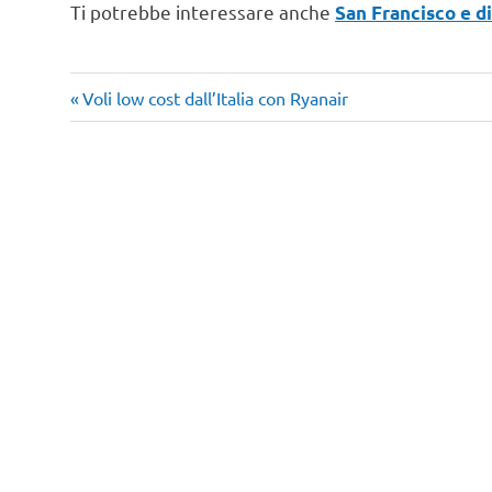
Ti potrebbe interessare anche
San Francisco e d
Articolo
Navigazione
Voli low cost dall’Italia con Ryanair
precedente:
articoli