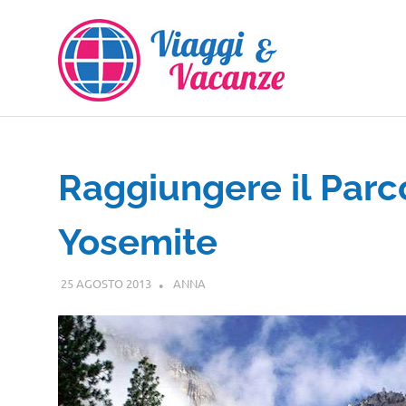
Salta
al
contenuto
Raggiungere il Parc
Yosemite
25 AGOSTO 2013
ANNA
NORD AMERICA