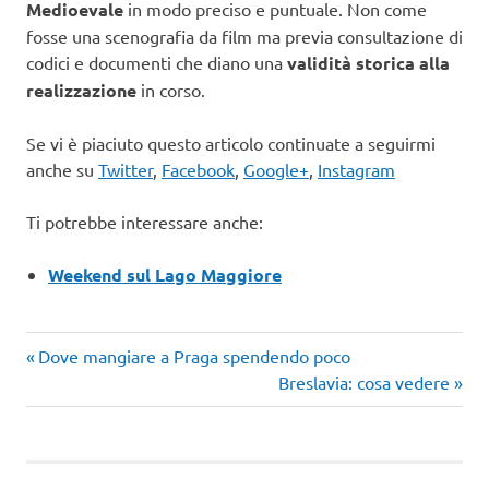
Medioevale
in modo preciso e puntuale. Non come
fosse una scenografia da film ma previa consultazione di
codici e documenti che diano una
validità storica alla
realizzazione
in corso.
Se vi è piaciuto questo articolo continuate a seguirmi
anche su
Twitter
,
Facebook
,
Google+
,
Instagram
Ti potrebbe interessare anche:
Weekend sul Lago Maggiore
Articolo
Navigazione
Dove mangiare a Praga spendendo poco
precedente:
Articolo
Breslavia: cosa vedere
articoli
successivo: