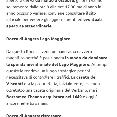
apertura del va
da marzo a ottobre
, gli orari vanno
solitamente dalle ore 9 alle ore 17.30 ma di anno in
anno possono variare, conviene consultare il sito
ufficiale per vedere gli aggiornamenti ed
eventuali
aperture straordinarie.
Rocca di Angera Lago Maggiore
Da questa Rocca si vede un panorama davvero
magnifico perché è posizionata
in modo da dominare
la sponda meridionale del Lago Maggiore.
Ai tempi
questo la rendeva un luogo strategico per chi
necessitava di controllare i traffici. La
casata dei
Visconti
era la proprietaria, inizialmente, essendo
oltretutto una casata originaria del Verbano, ma
i
Borromeo l’hanno acquistata nel 1449
e oggi è
ancora nelle loro mani.
Rocca di Angera: ristorante