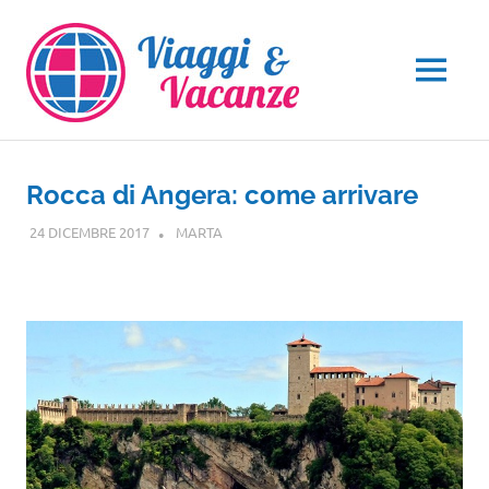
Salta
al
contenuto
MENU
Rocca di Angera: come arrivare
24 DICEMBRE 2017
MARTA
LOMBARDIA