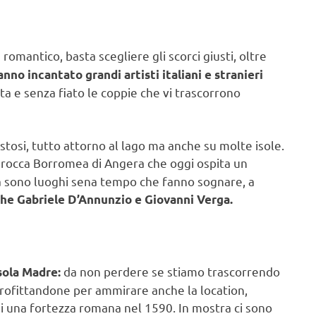
omantico, basta scegliere gli scorci giusti, oltre
anno incantato grandi artisti italiani e stranieri
a e senza fiato le coppie che vi trascorrono
stosi, tutto attorno al lago ma anche su molte isole.
 rocca Borromea di Angera che oggi ospita un
la sono luoghi sena tempo che fanno sognare, a
che Gabriele D’Annunzio e Giovanni Verga.
da non perdere se stiamo trascorrendo
sola Madre:
rofittandone per ammirare anche la location,
 di una fortezza romana nel 1590. In mostra ci sono