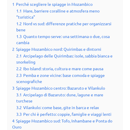
1
Perché scegliere le spiagge in Mozambico
1.1
Mare, barriere coralline e atmosfera meno
“turistica”
1.2
Nord vs sud: differenze pratiche per organizzarsi
bene
1.3
Quanto tempo serve: una settimana o due, cosa
cambia
2
Spiagge Mozambico nord: Quirimbas e dintorni
2.1
Arcipelago delle Quirimbas: isole, sabbia bianca e
snorkeling
2.2
Ibo Island: storia, cultura e mare come pausa
2.3
Pemba e zone vicine: base comoda e spiagge
scenografiche
3
Spiagge Mozambico centro: Bazaruto e Vilankulo
3.1
Arcipelago di Bazaruto: dune, lagune e mare
turchese
3.2
Vilankulo: come base, gite in barca e relax
3.3
Per chi è perfetto: coppie, famiglie e viaggi lenti
4
Spiagge Mozambico sud: Tofo, Inhambane e Ponta do
Ouro