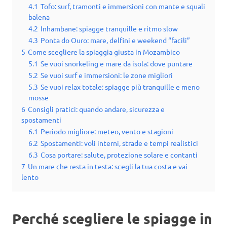
4.1
Tofo: surf, tramonti e immersioni con mante e squali
balena
4.2
Inhambane: spiagge tranquille e ritmo slow
4.3
Ponta do Ouro: mare, delfini e weekend “facili”
5
Come scegliere la spiaggia giusta in Mozambico
5.1
Se vuoi snorkeling e mare da isola: dove puntare
5.2
Se vuoi surf e immersioni: le zone migliori
5.3
Se vuoi relax totale: spiagge più tranquille e meno
mosse
6
Consigli pratici: quando andare, sicurezza e
spostamenti
6.1
Periodo migliore: meteo, vento e stagioni
6.2
Spostamenti: voli interni, strade e tempi realistici
6.3
Cosa portare: salute, protezione solare e contanti
7
Un mare che resta in testa: scegli la tua costa e vai
lento
Perché scegliere le spiagge in