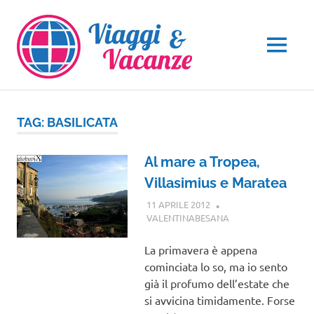
Salta
al
contenuto
MENU
TAG:
BASILICATA
Al mare a Tropea,
Villasimius e Maratea
11 APRILE 2012
VALENTINABESANA
GUIDE
La primavera è appena
cominciata lo so, ma io sento
già il profumo dell’estate che
si avvicina timidamente. Forse